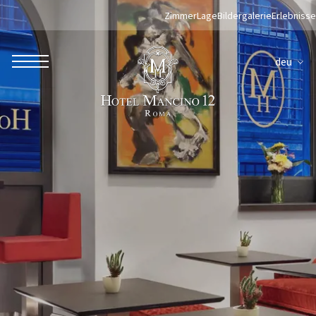
Zimmer
Lage
Bildergalerie
Erlebnisse
deu
ROBERTO NALDI COLLECTION
ROM
Parco dei Principi Grand Hotel & Spa
Hotel Splendide Royal Roma
Hotel Mancino 12
Prince Spa
Mirabelle Restaurant
Adèle Mixology Lounge
LUGANO
Hotel Splendide Royal Lugano