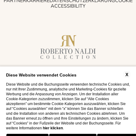
PARTNER
KARRIERE
DATENSCHUTZERKLÄRUNG
COOKIE
ACCESSIBILITY
HOTEL MANCINO 12
X
Diese Website verwendet Cookies
Via del Mancino, 12 - 00187 Rom, Italien
Diese Website und die Buchungsseite verwenden technische Cookies und,
T.
+39 06 674971
- M.
welcome@hotelmancino12.com
nur mit Ihrer Zustimmung, analytische und Marketing-Cookies für gezielte
USt-IdNr 07622761216
Werbung und die Anpassung von Anzeigen. Um der Installation aller
Cookie-Kategorien zuzustimmen, klicken Sie auf “Alle Cookies
CIN IT0558091A11ZZ6CLNVP
akzeptieren” um bestimmte Cookie-Kategorien auszuwählen, klicken Sie
auf “Cookies auswählen” mit dem “x” können Sie das Banner schließen
und die Installation von anderen als technischen Cookies ablehnen. Um
das Banner erneut zu öffnen und Ihre Einstellungen zu ändern, klicken Sie
auf “Cookies” in der Fußzeile der Website und der Buchungsseite. Für
weitere Informationen
hier klicken
.