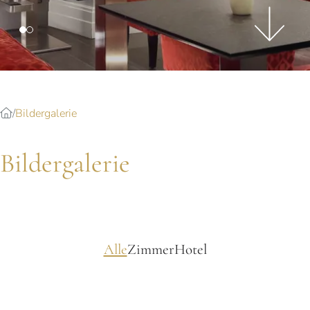
Splendide Lifestyle Spa
I Due Sud Restaurant
La Veranda Restaurant
PARIS
Hotel Splendide Royal Paris
Bildergalerie
Tosca Restaurant
Bildergalerie
Alle
Zimmer
Hotel