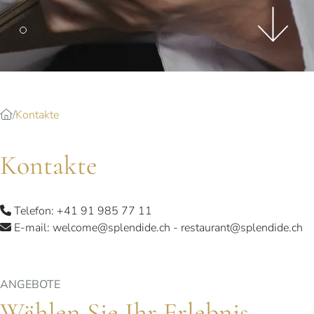
Splendide Lifestyle Spa
I Due Sud Restaurant
La Veranda Restaurant
PARIS
Hotel Splendide Royal Paris
Kontakte
Tosca Restaurant
Kontakte
Telefon:
+41 91 985 77 11
E-mail:
welcome@splendide.ch
-
restaurant@splendide.ch
ANGEBOTE
Wählen Sie Ihr Erlebnis