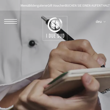
Menü
Bildergalerie
Gift Voucher
BUCHEN SIE EINEN AUFENTHALT
deu
ROBERTO NALDI COLLECTION
ROM
Parco dei Principi Grand Hotel & Spa
Hotel Splendide Royal Roma
Hotel Mancino 12
Prince Spa
Mirabelle Restaurant
Adèle Mixology Lounge
LUGANO
Hotel Splendide Royal Lugano