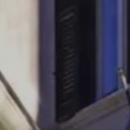
Splendide Lifestyle Spa
I Due Sud Restaurant
La Veranda Restaurant
PARIS
Hotel Splendide Royal Paris
Tosca Restaurant