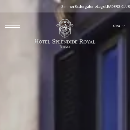
Zimmer
Bildergalerie
Lage
LEADERS CLUB
deu
ROBERTO NALDI COLLECTION
ROM
Parco dei Principi Grand Hotel & Spa
Hotel Splendide Royal Roma
Hotel Mancino 12
Prince Spa
Mirabelle Restaurant
Adèle Mixology Lounge
LUGANO
Hotel Splendide Royal Lugano