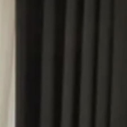
Splendide Lifestyle Spa
I Due Sud Restaurant
La Veranda Restaurant
PARIS
Hotel Splendide Royal Paris
Tosca Restaurant