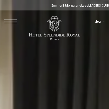
Zimmer
Bildergalerie
Lage
LEADERS CLUB
deu
ROBERTO NALDI COLLECTION
ROM
Parco dei Principi Grand Hotel & Spa
Hotel Splendide Royal Roma
Hotel Mancino 12
Prince Spa
Mirabelle Restaurant
Adèle Mixology Lounge
LUGANO
Hotel Splendide Royal Lugano