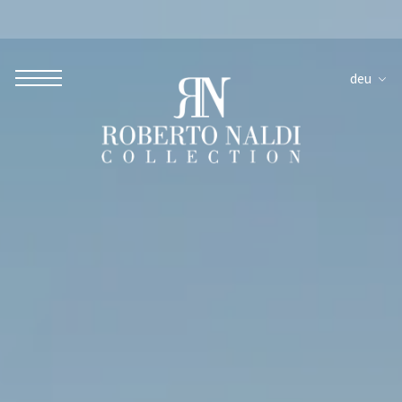
deu
ROBERTO NALDI COLLECTION
ROM
Parco dei Principi Grand Hotel & Spa
Hotel Splendide Royal Roma
Hotel Mancino 12
Prince Spa
Mirabelle Restaurant
Adèle Mixology Lounge
LUGANO
Hotel Splendide Royal Lugano