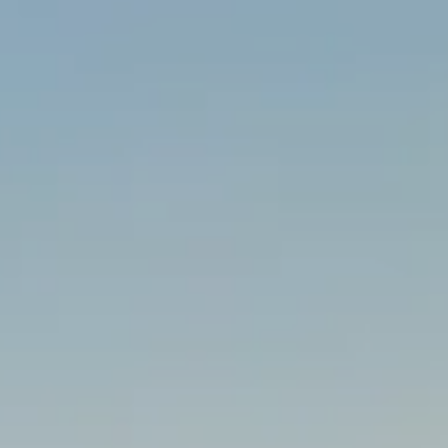
Splendide Lifestyle Spa
I Due Sud Restaurant
La Veranda Restaurant
PARIS
Hotel Splendide Royal Paris
Tosca Restaurant