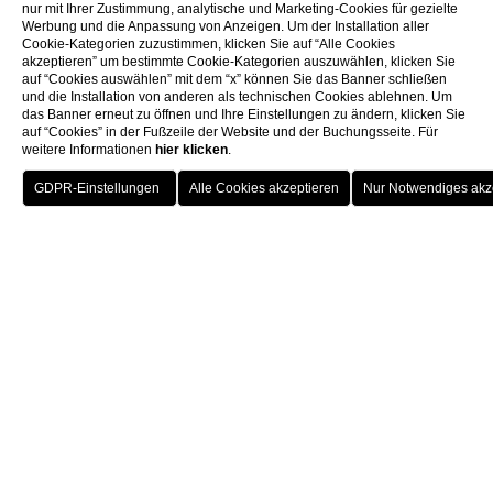
nur mit Ihrer Zustimmung, analytische und Marketing-Cookies für gezielte
Werbung und die Anpassung von Anzeigen. Um der Installation aller
Cookie-Kategorien zuzustimmen, klicken Sie auf “Alle Cookies
akzeptieren” um bestimmte Cookie-Kategorien auszuwählen, klicken Sie
auf “Cookies auswählen” mit dem “x” können Sie das Banner schließen
und die Installation von anderen als technischen Cookies ablehnen. Um
das Banner erneut zu öffnen und Ihre Einstellungen zu ändern, klicken Sie
auf “Cookies” in der Fußzeile der Website und der Buchungsseite. Für
weitere Informationen
hier klicken
.
BUCHUNG
Pauline Borghese
SCHLIESSEN S
IE
DINNER MENÙ
Pauline Borghese
Eine gastronomische Reise, bei der erstklassige Zutaten und
saisonale Produkte auf Technik und Kreativität treffen. Von
Vorspeisen bis zu Desserts ist jedes Gericht darauf ausgelegt,