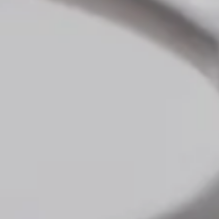
Splendide Lifestyle Spa
I Due Sud Restaurant
La Veranda Restaurant
PARIS
Hotel Splendide Royal Paris
Tosca Restaurant