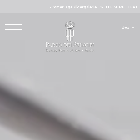
Zimmer
Lage
Bildergalerie
I PREFER MEMBER RATE
deu
ROBERTO NALDI COLLECTION
ROM
Parco dei Principi Grand Hotel & Spa
Hotel Splendide Royal Roma
Hotel Mancino 12
Prince Spa
Mirabelle Restaurant
Adèle Mixology Lounge
LUGANO
Hotel Splendide Royal Lugano