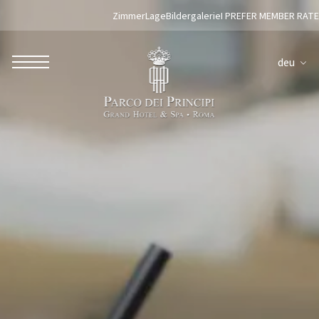
Zimmer
Lage
Bildergalerie
I PREFER MEMBER RATE
deu
ROBERTO NALDI COLLECTION
ROM
Parco dei Principi Grand Hotel & Spa
Hotel Splendide Royal Roma
Hotel Mancino 12
Prince Spa
Mirabelle Restaurant
Adèle Mixology Lounge
LUGANO
Hotel Splendide Royal Lugano