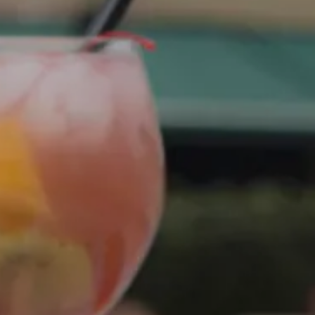
Splendide Lifestyle Spa
I Due Sud Restaurant
La Veranda Restaurant
PARIS
Hotel Splendide Royal Paris
Tosca Restaurant