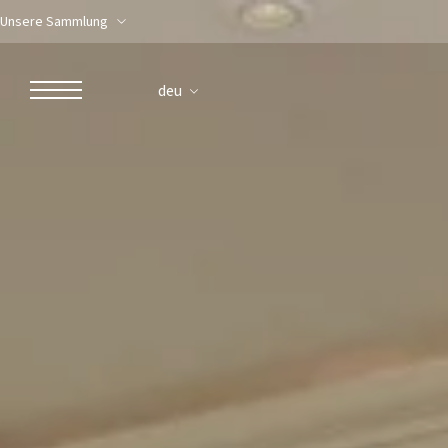
Unsere Sammlung
deu
ROBERTO NALDI COLLECTION
ROM
Parco dei Principi Grand Hotel & Spa
Hotel Splendide Royal Roma
Hotel Mancino 12
Prince Spa
Mirabelle Restaurant
Adèle Mixology Lounge
LUGANO
Hotel Splendide Royal Lugano
Splendide Lifestyle Spa
I Due Sud Restaurant
La Veranda Restaurant