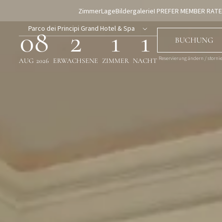
Zimmer
Lage
Bildergalerie
I PREFER MEMBER RATE
Parco dei Principi Grand Hotel & Spa
08
2
1
1
BUCHUNG
Reservierung ändern / storni
AUG
2026
ERWACHSENE
ZIMMER
NACHT