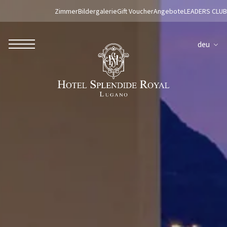
Zimmer
Bildergalerie
Gift Voucher
Angebote
LEADERS CLUB
deu
ROBERTO NALDI COLLECTION
ROM
Parco dei Principi Grand Hotel & Spa
Hotel Splendide Royal Roma
Hotel Mancino 12
Prince Spa
Mirabelle Restaurant
Adèle Mixology Lounge
LUGANO
Hotel Splendide Royal Lugano