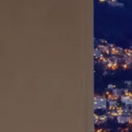
Splendide Lifestyle Spa
I Due Sud Restaurant
La Veranda Restaurant
PARIS
Hotel Splendide Royal Paris
Tosca Restaurant