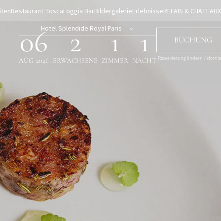
iten
Restaurant Tosca
Loggia Bar
Bildergalerie
Erlebnisse
RELAIS & CHATEAUX
Hotel Splendide Royal Paris
06
2
1
1
BUCHUNG
Reservierung ändern / storni
AUG
2026
ERWACHSENE
ZIMMER
NACHT