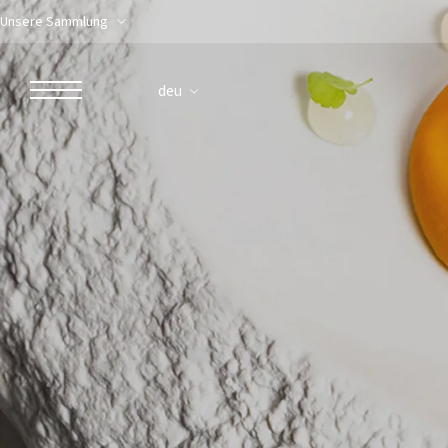
Unsere Sammlung
deu
ROBERTO NALDI COLLECTION
ROM
Parco dei Principi Grand Hotel & Spa
Hotel Splendide Royal Roma
Hotel Mancino 12
Prince Spa
Ristorante Mirabelle
Adèle Mixology Lounge
LUGANO
Hotel Splendide Royal Lugano
Splendide Lifestyle Spa
Ristorante I Due Sud
Ristorante La Veranda