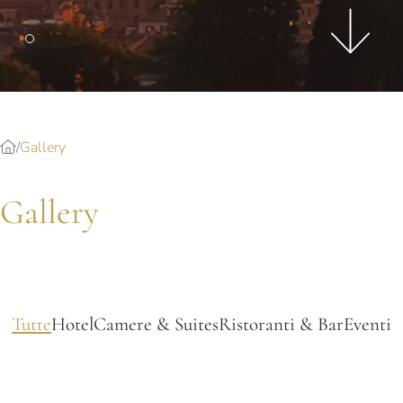
Splendide Lifestyle Spa
Ristorante I Due Sud
Ristorante La Veranda
PARIGI
Hotel Splendide Royal Paris
Gallery
Ristorante Tosca
Gallery
Tutte
Hotel
Camere & Suites
Ristoranti & Bar
Eventi