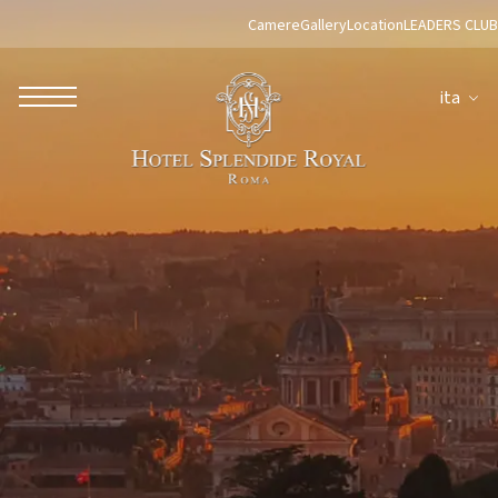
Camere
Gallery
Location
LEADERS CLUB
ita
ROBERTO NALDI COLLECTION
ROMA
Parco dei Principi Grand Hotel & Spa
Hotel Splendide Royal Roma
Hotel Mancino 12
Prince Spa
Ristorante Mirabelle
Adèle Mixology Lounge
LUGANO
Hotel Splendide Royal Lugano