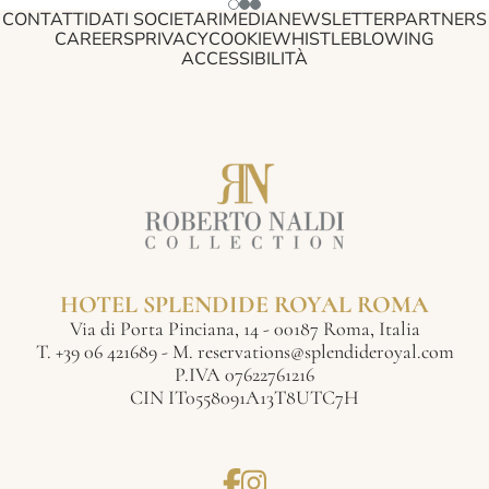
CONTATTI
DATI SOCIETARI
MEDIA
NEWSLETTER
PARTNERS
CAREERS
PRIVACY
COOKIE
WHISTLEBLOWING
ACCESSIBILITÀ
HOTEL SPLENDIDE ROYAL ROMA
Via di Porta Pinciana, 14 - 00187 Roma, Italia
T.
+39 06 421689
- M.
reservations@splendideroyal.com
P.IVA 07622761216
CIN IT0558091A13T8UTC7H