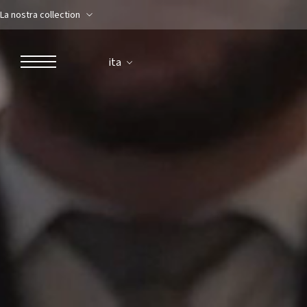
La nostra collection
ita
ROBERTO NALDI COLLECTION
ROMA
Parco dei Principi Grand Hotel & Spa
Hotel Splendide Royal Roma
Hotel Mancino 12
Prince Spa
Ristorante Mirabelle
Adèle Mixology Lounge
LUGANO
Hotel Splendide Royal Lugano
Splendide Lifestyle Spa
Ristorante I Due Sud
Ristorante La Veranda