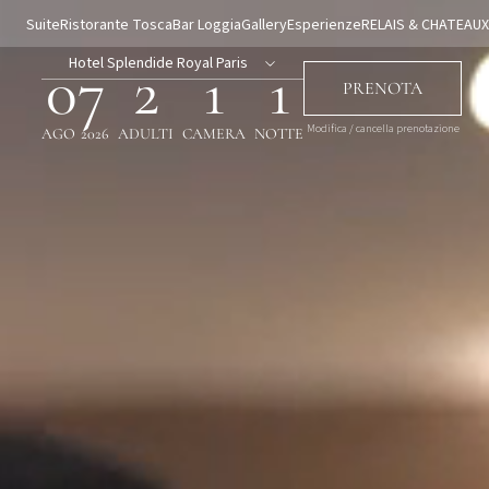
Suite
Ristorante Tosca
Bar Loggia
Gallery
Esperienze
RELAIS & CHATEAUX
Hotel Splendide Royal Paris
07
2
1
1
PRENOTA
Modifica / cancella prenotazione
AGO
2026
ADULTI
CAMERA
NOTTE