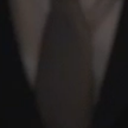
PARIGI
Hotel Splendide Royal Paris
Ristorante Tosca