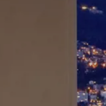
Splendide Lifestyle Spa
Ristorante I Due Sud
Ristorante La Veranda
PARIGI
Hotel Splendide Royal Paris
Ristorante Tosca