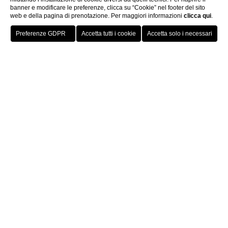
banner e modificare le preferenze, clicca su “Cookie” nel footer del sito
web e della pagina di prenotazione. Per maggiori informazioni
clicca qui
.
PRENOTA
CHIUDI
Informativa sul Trattamento
dei dati Personali
Ai sensi della LPD 235.1 e del RGPD 679/2016, informiamo
che i nostri sistemi ed archivi comprendono indirizzi di posta
elettronica relativi a persone fisiche, aziende, enti che hanno
spontaneamente fornito il loro indirizzo di posta elettronica in
occasione dell’iscrizione alla nostra newsletter. Tali indirizzi
sono da noi utilizzati nel rispetto della volontà degli interessati