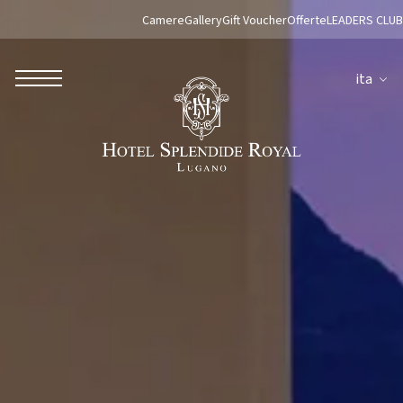
Camere
Gallery
Gift Voucher
Offerte
LEADERS CLUB
ita
ROBERTO NALDI COLLECTION
ROMA
Parco dei Principi Grand Hotel & Spa
Hotel Splendide Royal Roma
Hotel Mancino 12
Prince Spa
Ristorante Mirabelle
Adèle Mixology Lounge
LUGANO
Hotel Splendide Royal Lugano