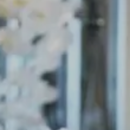
Splendide Lifestyle Spa
I Due Sud Restaurant
La Veranda Restaurant
PARIS
Hotel Splendide Royal Paris
Tosca Restaurant