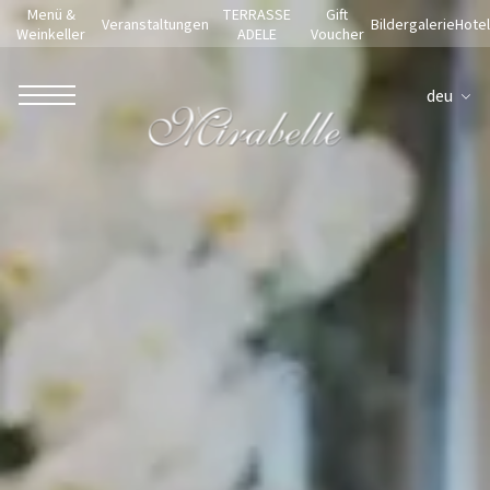
Menü &
TERRASSE
Gift
Veranstaltungen
Bildergalerie
Hotel
Weinkeller
ADELE
Voucher
deu
ROBERTO NALDI COLLECTION
ROM
Parco dei Principi Grand Hotel & Spa
Hotel Splendide Royal Roma
Hotel Mancino 12
Prince Spa
Mirabelle Restaurant
Adèle Mixology Lounge
LUGANO
Hotel Splendide Royal Lugano