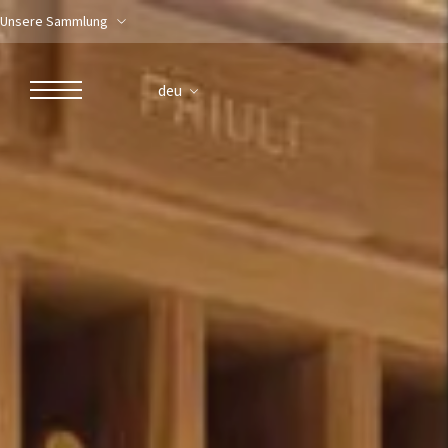
Unsere Sammlung
deu
ROBERTO NALDI COLLECTION
ROM
Parco dei Principi Grand Hotel & Spa
Hotel Splendide Royal Roma
Hotel Mancino 12
Prince Spa
Mirabelle Restaurant
Adèle Mixology Lounge
LUGANO
Hotel Splendide Royal Lugano
Splendide Lifestyle Spa
I Due Sud Restaurant
La Veranda Restaurant