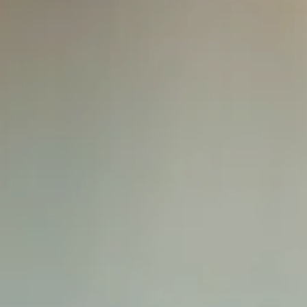
Splendide Lifestyle Spa
Ristorante I Due Sud
Ristorante La Veranda
PARIGI
Hotel Splendide Royal Paris
Ristorante Tosca