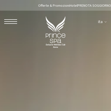
Offerte & Promozioni
Hotel
PRENOTA SOGGIORNO
ita
ROBERTO NALDI COLLECTION
ROMA
Parco dei Principi Grand Hotel & Spa
Hotel Splendide Royal Roma
Hotel Mancino 12
Prince Spa
Ristorante Mirabelle
Adèle Mixology Lounge
LUGANO
Hotel Splendide Royal Lugano