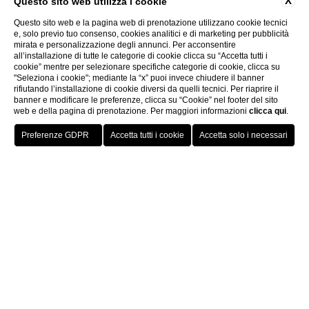
X
Questo sito web utilizza i cookie
Questo sito web e la pagina web di prenotazione utilizzano cookie tecnici
e, solo previo tuo consenso, cookies analitici e di marketing per pubblicità
mirata e personalizzazione degli annunci. Per acconsentire
all’installazione di tutte le categorie di cookie clicca su “Accetta tutti i
cookie” mentre per selezionare specifiche categorie di cookie, clicca su
"Seleziona i cookie"; mediante la “x” puoi invece chiudere il banner
rifiutando l’installazione di cookie diversi da quelli tecnici. Per riaprire il
banner e modificare le preferenze, clicca su “Cookie” nel footer del sito
web e della pagina di prenotazione. Per maggiori informazioni
clicca qui
.
PRENOTA LA
PRENOTA
SPA
PICKLEBALL
Piscina & Wet area
Wet area
WET AREA
Dove i sogni di benessere
diventano realtà