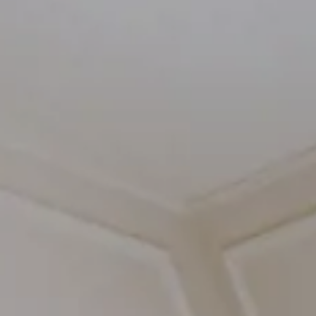
Splendide Lifestyle Spa
Ristorante I Due Sud
Ristorante La Veranda
PARIGI
Hotel Splendide Royal Paris
Ristorante Tosca