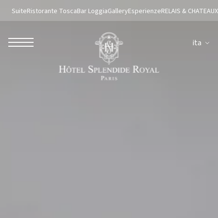
Suite
Ristorante Tosca
Bar Loggia
Gallery
Esperienze
RELAIS & CHATEAUX
ita
ROBERTO NALDI COLLECTION
ROMA
Parco dei Principi Grand Hotel & Spa
Hotel Splendide Royal Roma
Hotel Mancino 12
Prince Spa
Ristorante Mirabelle
Adèle Mixology Lounge
LUGANO
Hotel Splendide Royal Lugano