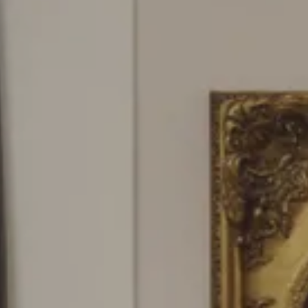
PARIGI
Hotel Splendide Royal Paris
Ristorante Tosca