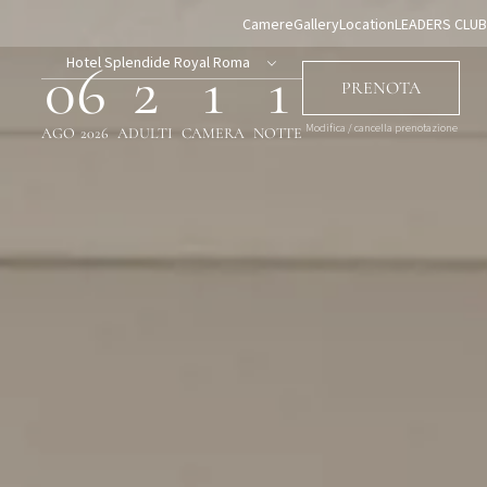
Camere
Gallery
Location
LEADERS CLUB
Hotel Splendide Royal Roma
06
2
1
1
PRENOTA
Modifica / cancella prenotazione
AGO
2026
ADULTI
CAMERA
NOTTE