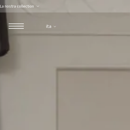
La nostra collection
ita
ROBERTO NALDI COLLECTION
ROMA
Parco dei Principi Grand Hotel & Spa
Hotel Splendide Royal Roma
Hotel Mancino 12
Prince Spa
Ristorante Mirabelle
Adèle Mixology Lounge
LUGANO
Hotel Splendide Royal Lugano
Splendide Lifestyle Spa
Ristorante I Due Sud
Ristorante La Veranda