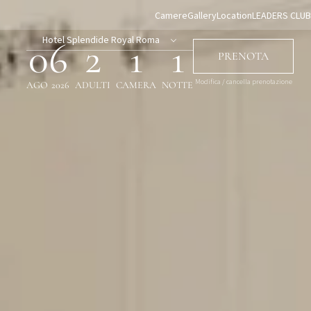
Camere
Gallery
Location
LEADERS CLUB
Hotel Splendide Royal Roma
06
2
1
1
PRENOTA
Modifica / cancella prenotazione
AGO
2026
ADULTI
CAMERA
NOTTE