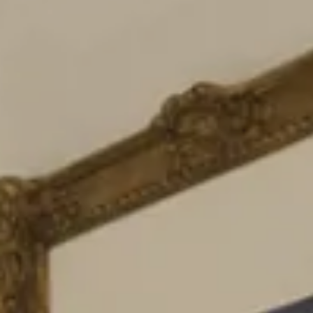
PARIGI
Hotel Splendide Royal Paris
Ristorante Tosca