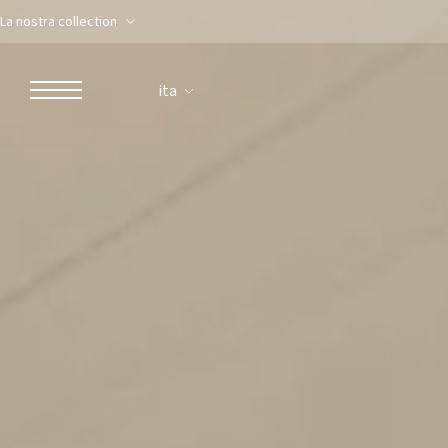
La nostra collection
ita
ROBERTO NALDI COLLECTION
ROMA
Parco dei Principi Grand Hotel & Spa
Hotel Splendide Royal Roma
Hotel Mancino 12
Prince Spa
Ristorante Mirabelle
Adèle Mixology Lounge
LUGANO
Hotel Splendide Royal Lugano
Splendide Lifestyle Spa
Ristorante I Due Sud
Ristorante La Veranda