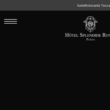
Suite
Ristorante Tosca
ROBERTO NALDI COLLECTION
ROMA
Parco dei Principi Grand Hotel & Spa
Hotel Splendide Royal Roma
Hotel Mancino 12
Prince Spa
Ristorante Mirabelle
Adèle Mixology Lounge
LUGANO
Hotel Splendide Royal Lugano