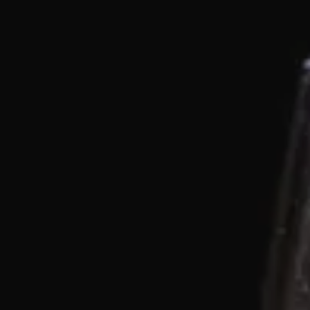
Splendide Lifestyle Spa
Ristorante I Due Sud
Ristorante La Veranda
PARIGI
Hotel Splendide Royal Paris
Ristorante Tosca