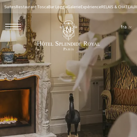
Suites
Restaurant Tosca
Bar Loggia
Galerie
Expérience
RELAIS & CHATEAUX
fra
ROBERTO NALDI COLLECTION
ROMA
Parco dei Principi Grand Hotel & Spa
Hotel Splendide Royal Roma
Hotel Mancino 12
Prince Spa
Mirabelle Restaurant
Adèle Mixology Lounge
LUGANO
Hotel Splendide Royal Lugano