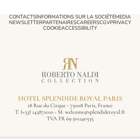
CONTACTS
INFORMATIONS SUR LA SOCIÉTÉ
MEDIA
NEWSLETTER
PARTENAIRES
CAREERS
CGV
PRIVACY
COOKIE
ACCESSIBILITY
HOTEL SPLENDIDE ROYAL PARIS
18 Rue du Cirque - 75008 Paris, France
T.
(+33) 143871010
- M.
welcome@splendideroyal.fr
TVA FR 69 501240535