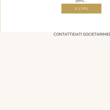
pens...
SCOPRI
CONTATTI
DATI SOCIETARI
ME