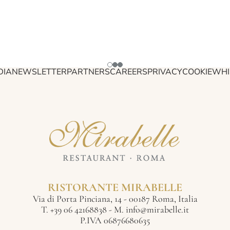
DIA
NEWSLETTER
PARTNERS
CAREERS
PRIVACY
COOKIE
WHI
RISTORANTE MIRABELLE
Via di Porta Pinciana, 14 - 00187 Roma, Italia
T.
+39 06 42168838
- M.
info@mirabelle.it
P.IVA 06876680635