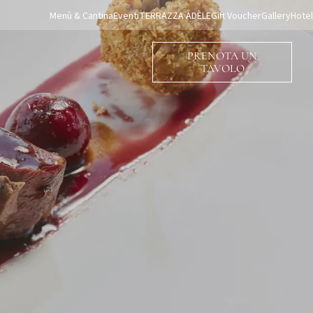
Menù & Cantina
Eventi
TERRAZZA ADÈLE
Gift Voucher
Gallery
Hotel
PRENOTA UN
TAVOLO