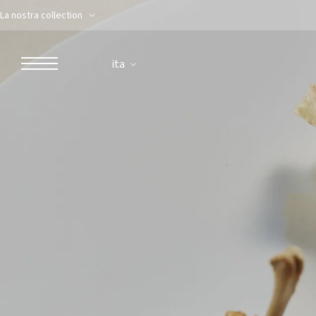
La nostra collection
ita
ROBERTO NALDI COLLECTION
ROMA
Parco dei Principi Grand Hotel & Spa
Hotel Splendide Royal Roma
Hotel Mancino 12
Prince Spa
Ristorante Mirabelle
Adèle Mixology Lounge
LUGANO
Hotel Splendide Royal Lugano
Splendide Lifestyle Spa
Ristorante I Due Sud
Ristorante La Veranda