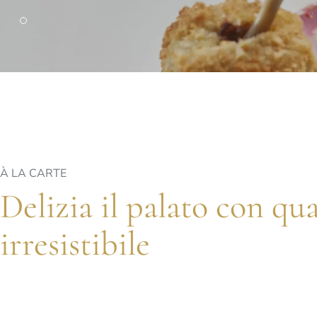
PARIGI
Hotel Splendide Royal Paris
Ristorante Tosca
À LA CARTE
Delizia il palato con qu
irresistibile