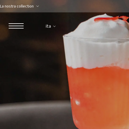
La nostra collection
ita
ROBERTO NALDI COLLECTION
ROMA
Parco dei Principi Grand Hotel & Spa
Hotel Splendide Royal Roma
Hotel Mancino 12
Prince Spa
Ristorante Mirabelle
Adèle Mixology Lounge
LUGANO
Hotel Splendide Royal Lugano
Splendide Lifestyle Spa
Ristorante I Due Sud
Ristorante La Veranda