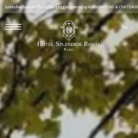
Suites
Restaurant Tosca
Bar Loggia
Galerie
Expérience
RELAIS & CHATEAUX
fra
ROBERTO NALDI COLLECTION
ROMA
Parco dei Principi Grand Hotel & Spa
Hotel Splendide Royal Roma
Hotel Mancino 12
Prince Spa
Mirabelle Restaurant
Adèle Mixology Lounge
LUGANO
Hotel Splendide Royal Lugano