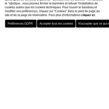
le “x&rdquo ; vous pouvez fermer la bannière et refuser l'installation de
cookies autres que les cookies techniques. Pour rouvrir le bandeau et
modifier vos préférences, cliquez sur "Cookies" dans le pied de page du
site et de la page de réservation. Pour plus d'informations
cliquez ici
.
RÉSERVEZ
FERMER
Expériences
Croisière luxueuse privée à Paris
UNE CROISIÈRE PRIVÉE EXCLUSIVE SUR LA SEINE À BORD
D’UN AUTHENTIQUE BATEAU DE LUXE HOLLANDAIS.
Croisière luxueuse privée à
Paris
Une croisière unique, un moment délicieux hors du temps que
j’apprécie et que j’ai envie de partager avec tous les passagers
pendant une croisière de deux heures. Convivialité et joie de