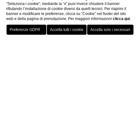
"Seleziona i cookie"; mediante la “x” puoi invece chiudere il banner
rifiutando l’installazione di cookie diversi da quelli tecnici. Per riaprire il
banner e modificare le preferenze, clicca su “Cookie” nel footer del sito
web e della pagina di prenotazione. Per maggiori informazioni
clicca qui
.
PRENOTA UN
TAVOLO
Eventi
Banchetti ed eventi
Costruisci il tuo evento
BANCHETTI ED EVENTI
Costruisci il tuo evento
Hai bisogno di creare un meeting in un luogo magico ed
esclusivo come il Mirabelle? Sei già stato conquistato dalla
vista panoramica su Roma? Allora, rilassati e affidati alla nostra
esperienza e professionalità per l’organizzazione dei tuoi eventi
speciali.