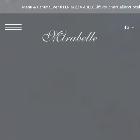
Menù & Cantina
Eventi
TERRAZZA ADÈLE
Gift Voucher
Gallery
Hotel
ita
ROBERTO NALDI COLLECTION
ROMA
Parco dei Principi Grand Hotel & Spa
Hotel Splendide Royal Roma
Hotel Mancino 12
Prince Spa
Ristorante Mirabelle
Adèle Mixology Lounge
LUGANO
Hotel Splendide Royal Lugano