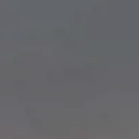
Splendide Lifestyle Spa
Ristorante I Due Sud
Ristorante La Veranda
PARIGI
Hotel Splendide Royal Paris
Ristorante Tosca